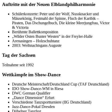
Auftritte mit der Neuen Elblandphilharmonie
Schülerkonzerte: Peter und der Wolf, Nussknacker und
Mäusekönig, Festmahl der Spinne, Fluch der Karibik –
Piraten, Das Dschungelbuch, Die kleine Meerjungfrau, Victor
& Victoria
Berühmte Ballettkomposition
„Wilder Osten Bunter Westen“ in der Freyler-Halle
Arenasingen – Holzschuhtanz
2003: Weihnachtsgans Auguste
Tag der Sachsen
Teilnahme seit 1992
Wettkämpfe im Show-Dance
Deutsche Meisterschaft/Deutschland Cup (TAF Deutschland)
IDO Show-Dance-WM in Riesa
DWC German Qualifier
„Dance Dimension“ Erfurt
Verschiedene Tanzsportturniere (IIG Deutschland)
Jazz-Dance-Pokal Dresden
Döbelner Tanzfest