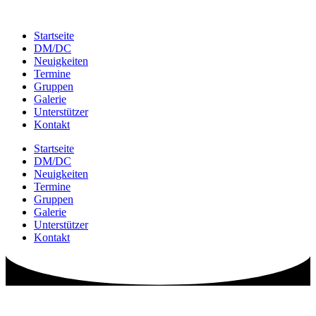
Zum
Inhalt
Startseite
springen
DM/DC
Neuigkeiten
Termine
Gruppen
Galerie
Unterstützer
Kontakt
Startseite
DM/DC
Neuigkeiten
Termine
Gruppen
Galerie
Unterstützer
Kontakt